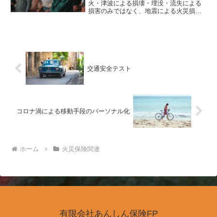
火・津波による損壊・埋没・流失による
損害のみではなく、地震による火災損害
（火元の発生原因を問わず地震等によっ
て延焼・拡大した火災による損害を含み
ます）」についても損害保険金の支払い
を受けることができません。（地震等を
原因とする火災により一定の損害が生じ
た場合には、火災保険において地震火災
費用保険金が支払われますが、金額は保
交通安全テスト
険金額の5%（支払限度額は種目により異
なります）となります。）これらの損害
から大切な財産を守るためには、「地震
保険」をご契約いただく必要がありま
す。【地震保険の対象】居住用の建物ま
コロナ渦による移動手段のパーソナル化
たは居住用の建物に収容される生活用動
産（家財）です。【保険金額】保険金額
の30%～50%の範囲内で地震保険の保険
金額を定めていただきます。ただし、他
の地震保険契約の保険金額と合算で建物
ホーム
火災保険関連
5,000万円、家財1,000万円が加入限度額
となります。
有限会社あんしん保険FP