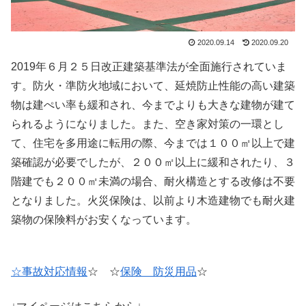
2020.09.14
2020.09.20
2019年６月２５日改正建築基準法が全面施行されていま
す。防火・準防火地域において、延焼防止性能の高い建築
物は建ぺい率も緩和され、今までよりも大きな建物が建て
られるようになりました。また、空き家対策の一環とし
て、住宅を多用途に転用の際、今までは１００㎡以上で建
築確認が必要でしたが、２００㎡以上に緩和されたり、３
階建でも２００㎡未満の場合、耐火構造とする改修は不要
となりました。火災保険は、以前より木造建物でも耐火建
築物の保険料がお安くなっています。
☆事故対応情報
☆ ☆
保険 防災用品
☆