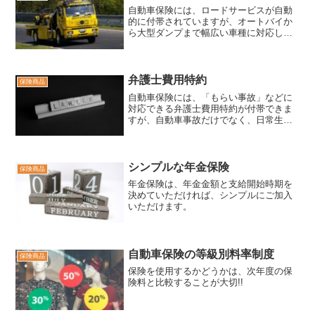
自動車保険には、ロードサービスが自動
的に付帯されていますが、オートバイか
ら大型ダンプまで幅広い車種に対応し、
サービスも事故・故障によるレッカー移
動から各種費用サービスまで各種のサー
ビスが提供されています。最近では警備
会社の対応員が、事故現場...
弁護士費用特約
保険商品
自動車保険には、「もらい事故」などに
対応できる弁護士費用特約が付帯できま
すが、自動車事故だけでなく、日常生活
での事故にも補償を広げることができま
す。
シンプルな年金保険
保険商品
年金保険は、年金金額と支給開始時期を
決めていただければ、シンプルにご加入
いただけます。
自動車保険の等級別料率制度
保険商品
保険を使用するかどうかは、次年度の保
険料と比較することが大切!!