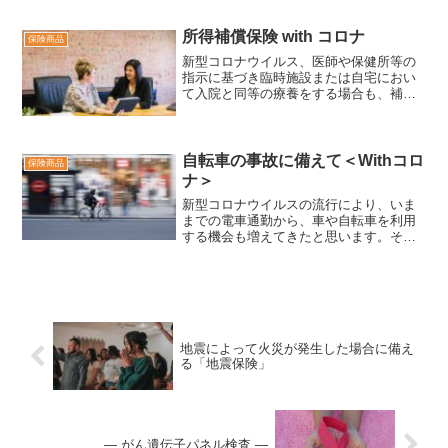
所得補償保険 with コロナ
保険商品
新型コロナウイルス、医師や保健所等の
指示に基づき臨時施設または自宅におい
て入院と同等の療養をする場合も、補償
の対象
自転車の事故に備えて＜Withコロ
保険商品
ナ＞
新型コロナウイルスの流行により、いま
までの電車通勤から、車や自転車を利用
する機会も増えてきたと思います。その
ため今まで以上に自動車や自転車による
事故に備える必要があります。自動車保
険には自転車事故に対応した個人賠償責
任特約や自転車傷害補償特...
地震によって火災が発生した場合に備え
る「地震保険」
― がん遺伝子パネル検査 ―