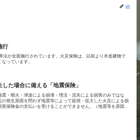
yh
施行
基準法が全面施行されています。火災保険は、以前より木造建物で
くなっています。
生した場合に備える「地震保険」
地震・噴火・津波による損壊・埋没・流失による損害のみではな
元の発生原因を問わず地震等によって延焼・拡大した火災による損
損害保険金の支払いを受けることができません。（地震等を原因と
生じた場合には、火災保険において地震火災費用保険金が支払われ
%（支払限度額は種目により異なります）となります。）これらの
めには、「地震保険」をご契約いただく必要があります。【地震保
は居住用の建物に収容される生活用動産（家財）です。【保険金
の範囲内で地震保険の保険金額を定めていただきます。ただし、他の
建物5,000万円、家財1,000万円が加入限度額となります。