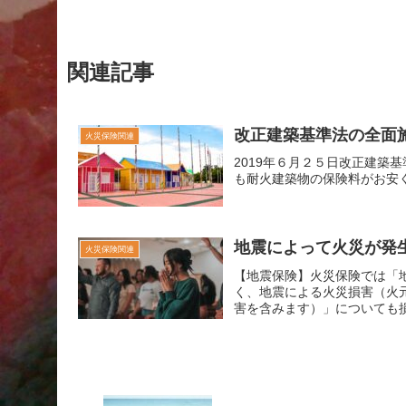
関連記事
改正建築基準法の全面
火災保険関連
2019年６月２５日改正建築
も耐火建築物の保険料がお安
地震によって火災が発
火災保険関連
【地震保険】火災保険では「
く、地震による火災損害（火
害を含みます）」についても
する火災により一定の損害が
ますが、金額は保険金額の5
損害から大切な財産を守るた
険の対象】居住用の建物また
額】保険金額の30%～50%
地震保険契約の保険金額と合算で