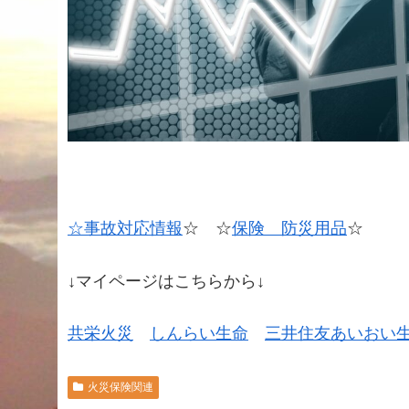
☆事故対応情報
☆ ☆
保険 防災用品
☆
↓マイページはこちらから↓
共栄火災
しんらい生命
三井住友あいおい
火災保険関連