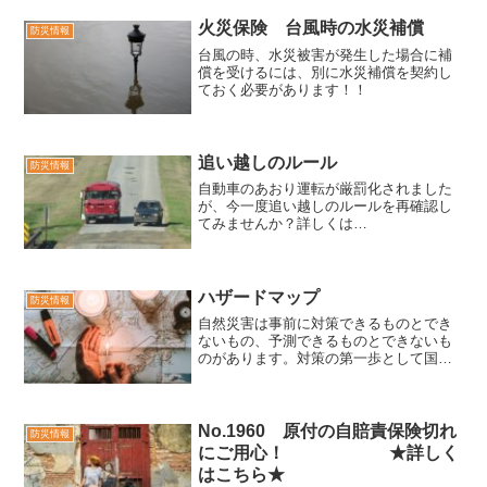
火災保険 台風時の水災補償
防災情報
台風の時、水災被害が発生した場合に補
償を受けるには、別に水災補償を契約し
ておく必要があります！！
追い越しのルール
防災情報
自動車のあおり運転が厳罰化されました
が、今一度追い越しのルールを再確認し
てみませんか？詳しくは
↓ No.1958追い越し
のルールダウンロード
ハザードマップ
防災情報
自然災害は事前に対策できるものとでき
ないもの、予測できるものとできないも
のがあります。対策の第一歩として国土
交通省の「ハザードマップポータルサイ
トhttps://disaportal.gsi.go.jp/」:国土交通
省「川の防災情報
https://www.river.go.jp/」:J-SHIS「地震ハ
No.1960 原付の自賠責保険切れ
防災情報
ザードステーションhttp://www.j-
にご用心！ ★詳しく
shis.bosai.go.jp/」で全国のハザードマッ
はこちら★
プを確認することができます。