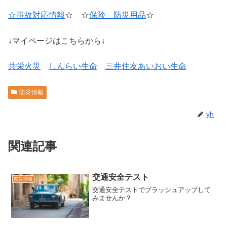
☆事故対応情報
☆ ☆
保険 防災用品
☆
↓マイページはこちらから↓
共栄火災
しんらい生命
三井住友あいおい生命
防災情報
yh
関連記事
交通安全テスト
防災情報
交通安全テストでブラッシュアップして
みませんか？