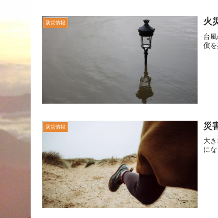
火
防災情報
台風
償を
災
防災情報
大き
にな