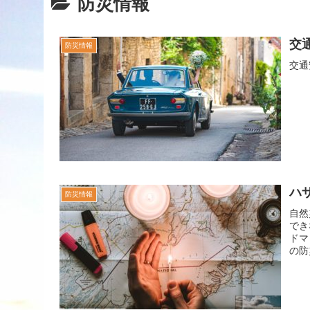
防災情報
交
防災情報
交通
ハ
防災情報
自然
でき
ドマッ
の防災
ンht
こと