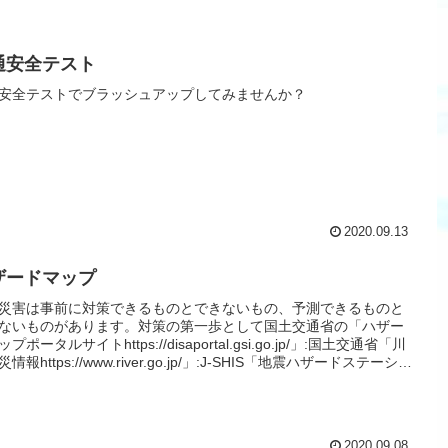
通安全テスト
安全テストでブラッシュアップしてみませんか？
2020.09.13
ザードマップ
災害は事前に対策できるものとできないもの、予測できるものと
ないものがあります。対策の第一歩として国土交通省の「ハザー
プポータルサイトhttps://disaportal.gsi.go.jp/」:国土交通省「川
情報https://www.river.go.jp/」:J-SHIS「地震ハザードステーショ
tp://www.j-shis.bosai.go.jp/」で全国のハザードマップを確認する
ができます。
2020.09.08