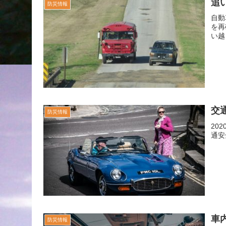
追
防災情報
自動
を
い越
交
防災情報
20
通安
車
防災情報